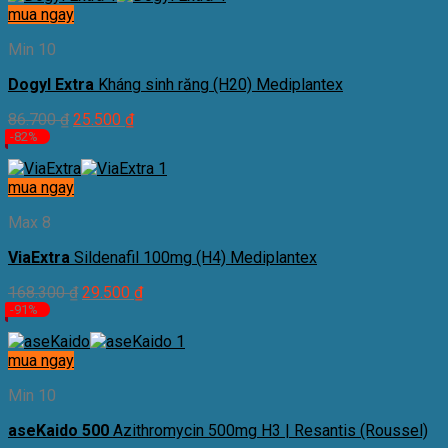
mua ngay
Min 10
Dogyl Extra
Kháng sinh răng (H20) Mediplantex
86.700
₫
25.500
₫
-82%
mua ngay
Max 8
ViaExtra
Sildenafil 100mg (H4) Mediplantex
168.300
₫
29.500
₫
-91%
mua ngay
Min 10
aseKaido 500
Azithromycin 500mg H3 | Resantis (Roussel)