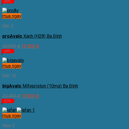
-49%
mua ngay
Min 5
proAvalo
Xanh (H28) Ba Đình
30.600
₫
15.500
₫
-49%
mua ngay
Min 10
bigAvalo
Mifepriston (10mg) Ba Đình
20.400
₫
10.500
₫
-47%
mua ngay
Max 3