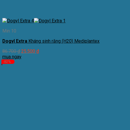
Min 10
Dogyl Extra
Kháng sinh răng (H20) Mediplantex
86.700
₫
25.500
₫
mua ngay
-82%