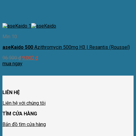
Min 10
aseKaido 500
Azithromycin 500mg H3 | Resantis (Roussel)
96.900
₫
9.000
₫
mua ngay
LIÊN HỆ
Liên hệ với chúng tôi
TÌM CỬA HÀNG
Bản đồ tìm cửa hàng