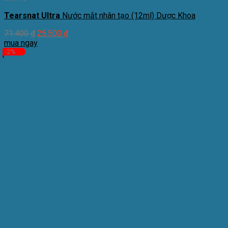
Tearsnat Ultra
Nước mắt nhân tạo (12ml) Dược Khoa
71.400
₫
25.500
₫
mua ngay
-2%