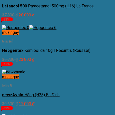
Lafancol 500
Paracetamol 500mg (H16) La France
37.800
₫
20.000
₫
-33%
mua ngay
Giá Rẻ
Hepgentex
Kem bôi da 10g | Resantis (Roussel)
35.700
₫
23.800
₫
-44%
mua ngay
Min 5
newzAvalo
Hồng (H28) Ba Đình
30.600
₫
17.000
₫
-43%