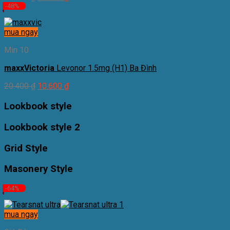
-48%
mua ngay
Min 10
maxxVictoria
Levonor 1.5mg (H1) Ba Đình
20.400
₫
10.600
₫
Lookbook style
Lookbook style 2
Grid Style
Masonery Style
-64%
mua ngay