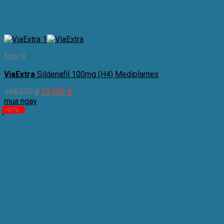
Max 8
ViaExtra
Sildenafil 100mg (H4) Mediplantex
168.300
₫
29.500
₫
mua ngay
-91%