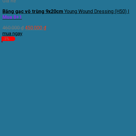
Giá Rẻ
Băng gạc vô trùng 9x20cm
Young Wound Dressing (H50) |
Mua 8+1
460.000
₫
450.000
₫
mua ngay
-3%