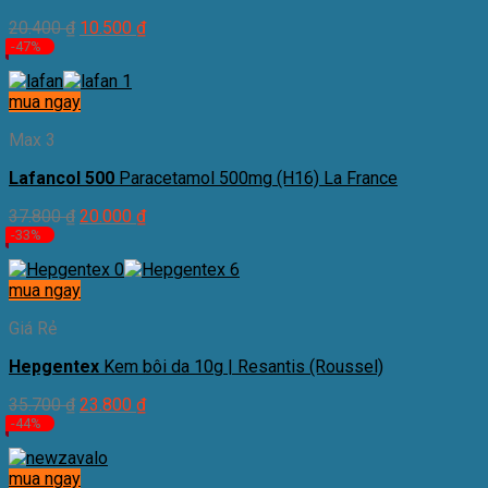
20.400
₫
10.500
₫
-47%
mua ngay
Max 3
Lafancol 500
Paracetamol 500mg (H16) La France
37.800
₫
20.000
₫
-33%
mua ngay
Giá Rẻ
Hepgentex
Kem bôi da 10g | Resantis (Roussel)
35.700
₫
23.800
₫
-44%
mua ngay