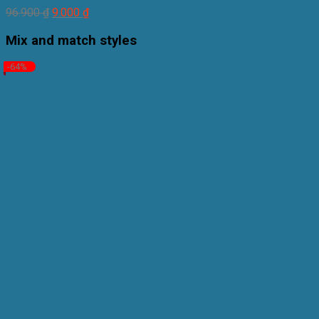
96.900
₫
9.000
₫
Mix and match styles
-64%