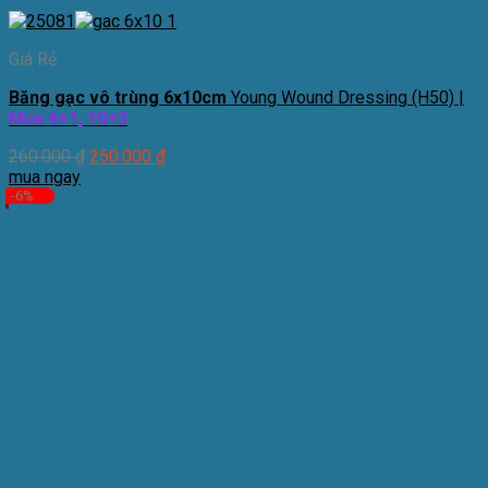
Giá Rẻ
Băng gạc vô trùng 6x10cm
Young Wound Dressing (H50) |
Mua 4+1, 10+3
260.000
₫
250.000
₫
mua ngay
-6%