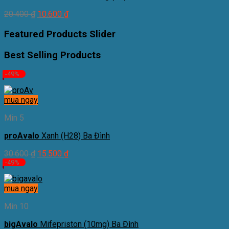
20.400
₫
10.600
₫
Featured Products Slider
Best Selling Products
-49%
mua ngay
Min 5
proAvalo
Xanh (H28) Ba Đình
30.600
₫
15.500
₫
-49%
mua ngay
Min 10
bigAvalo
Mifepriston (10mg) Ba Đình