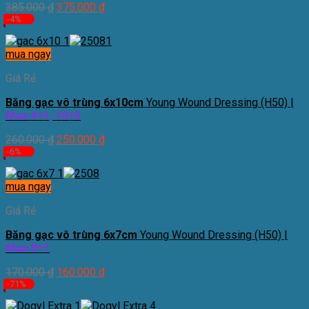
385.000
₫
375.000
₫
-4%
mua ngay
Giá Rẻ
Băng gạc vô trùng 6x10cm
Young Wound Dressing (H50) |
Mua 4+1, 10+3
260.000
₫
250.000
₫
-6%
mua ngay
Giá Rẻ
Băng gạc vô trùng 6x7cm
Young Wound Dressing (H50) |
Mua 8+1
170.000
₫
160.000
₫
-71%