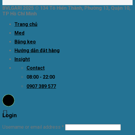
BVLGARI 2025 © 134 Tô Hiến Thành, Phường 13, Quận 10,
TP Hồ Chí Minh
Trang chủ
Med
Băng keo
Hướng dẫn đặt hàng
Insight
Contact
08:00 - 22:00
0907 389 577
Login
Username or email address
*