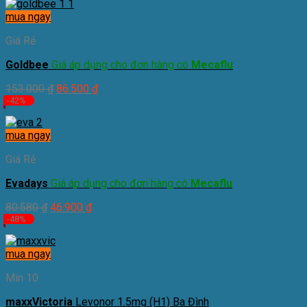
mua ngay
Giá Rẻ
Goldbee
Giá áp dụng cho đơn hàng có
Mecaflu
153.000
₫
86.500
₫
-42%
mua ngay
Giá Rẻ
Evadays
Giá áp dụng cho đơn hàng có
Mecaflu
80.580
₫
46.900
₫
-48%
mua ngay
Min 10
maxxVictoria
Levonor 1.5mg (H1) Ba Đình