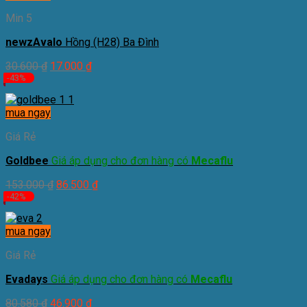
Min 5
newzAvalo
Hồng (H28) Ba Đình
30.600
₫
17.000
₫
-43%
mua ngay
Giá Rẻ
Goldbee
Giá áp dụng cho đơn hàng có
Mecaflu
153.000
₫
86.500
₫
-42%
mua ngay
Giá Rẻ
Evadays
Giá áp dụng cho đơn hàng có
Mecaflu
80.580
₫
46.900
₫