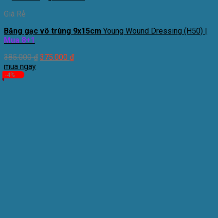
Giá Rẻ
Băng gạc vô trùng 9x15cm
Young Wound Dressing (H50) |
Mua 8+1
385.000
₫
375.000
₫
mua ngay
-4%