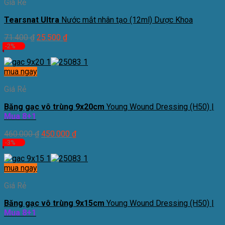
Giá Rẻ
Tearsnat Ultra
Nước mắt nhân tạo (12ml) Dược Khoa
71.400
₫
25.500
₫
-2%
mua ngay
Giá Rẻ
Băng gạc vô trùng 9x20cm
Young Wound Dressing (H50) |
Mua 8+1
460.000
₫
450.000
₫
-3%
mua ngay
Giá Rẻ
Băng gạc vô trùng 9x15cm
Young Wound Dressing (H50) |
Mua 8+1