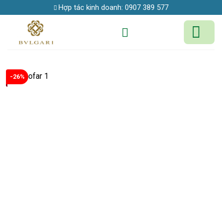
Skip
Hợp tác kinh doanh:
0907 389 577
to
content
-26%