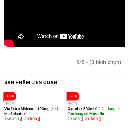
5/5 - (3 bình chọn)
SẢN PHẨM LIÊN QUAN
-82%
-26%
MAX 8
MAX 8
ViaExtra
Sildenafil 100mg (H4)
Gynofar
500ml
Giá áp dụng cho
Mediplantex
đơn hàng có
Mecaflu
168.300
₫
29.500
₫
29.000
₫
21.500
₫