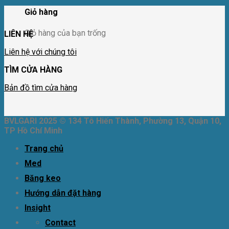
Giỏ hàng
Giỏ hàng của bạn trống
LIÊN HỆ
Liên hệ với chúng tôi
TÌM CỬA HÀNG
Bản đồ tìm cửa hàng
BVLGARI 2025 © 134 Tô Hiến Thành, Phường 13, Quận 10,
TP Hồ Chí Minh
Trang chủ
Med
Băng keo
Hướng dẫn đặt hàng
Insight
Contact