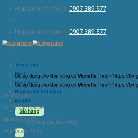
Skip
Hợp tác kinh doanh:
0907 389 577
to
content
Hợp tác kinh doanh:
0907 389 577
Trang chủ
Med
Giá áp dụng cho đơn hàng có
Mecaflu
" href="https://bv
Băng keo
Giá áp dụng cho đơn hàng có
Mecaflu
" href="https://bv
Hướng dẫn đặt hàng
Mecaflu xanh
Insight
Gel Trị Mụn Ciacca
Giỏ hàng
Mecaflu Fort đỏ
Giỏ hàng của bạn trống
Pantoprazol 40mg