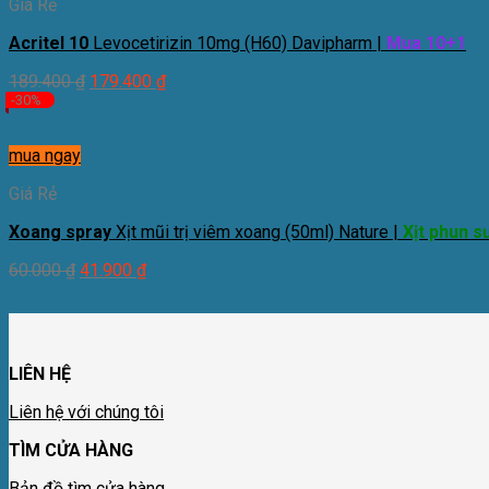
Giá Rẻ
Acritel 10
Levocetirizin 10mg (H60) Davipharm |
Mua 10+1
189.400
₫
179.400
₫
-30%
mua ngay
Giá Rẻ
Xoang spray
Xịt mũi trị viêm xoang (50ml) Nature |
Xịt phun 
60.000
₫
41.900
₫
LIÊN HỆ
Liên hệ với chúng tôi
TÌM CỬA HÀNG
Bản đồ tìm cửa hàng