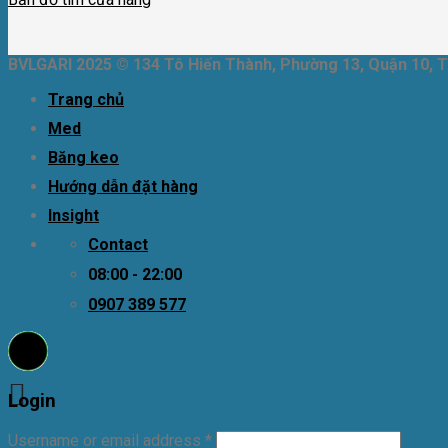
BVLGARI 2025 © 134 Tô Hiến Thành, Phường 13, Quận 10, T
Trang chủ
Med
Băng keo
Hướng dẫn đặt hàng
Insight
Contact
08:00 - 22:00
0907 389 577
Login
Username or email address
*