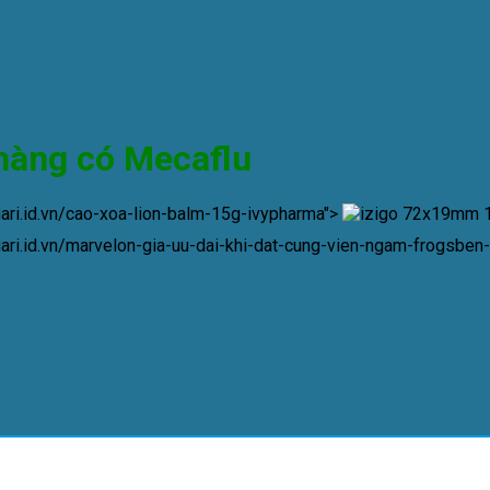
 hàng có
Mecaflu
lgari.id.vn/cao-xoa-lion-balm-15g-ivypharma">
lgari.id.vn/marvelon-gia-uu-dai-khi-dat-cung-vien-ngam-frogsbe