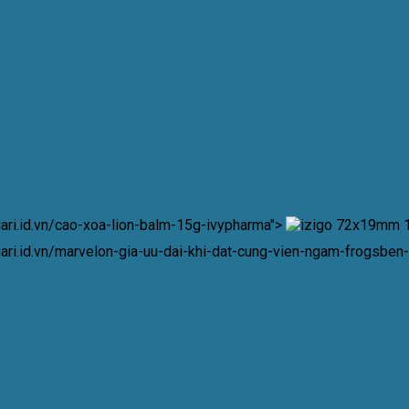
lgari.id.vn/cao-xoa-lion-balm-15g-ivypharma">
lgari.id.vn/marvelon-gia-uu-dai-khi-dat-cung-vien-ngam-frogsbe