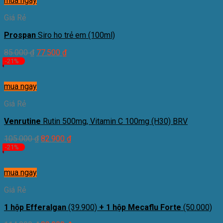
mua ngay
Giá Rẻ
Prospan
Siro ho trẻ em (100ml)
85.000
₫
77.500
₫
-21%
mua ngay
Giá Rẻ
Venrutine
Rutin 500mg, Vitamin C 100mg (H30) BRV
105.000
₫
82.900
₫
-21%
mua ngay
Giá Rẻ
1 hộp Efferalgan
(39.900)
+ 1 hộp Mecaflu Forte
(50.000)