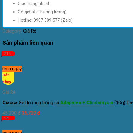
đơn
Giao hàng nhanh
hàng
Có giá sỉ (Thương lượng)
có
Mecaflu
Hotline: 0907 389 577 (Zalo)
quantity
Category:
Giá Rẻ
Sản phẩm liên quan
-21%
mua ngay
Bán
chạy
Giá Rẻ
Ciacca
Gel trị mụn trứng cá
Adapalen + Clindamycin
(10g) Da
45.000
₫
35.700
₫
-9%