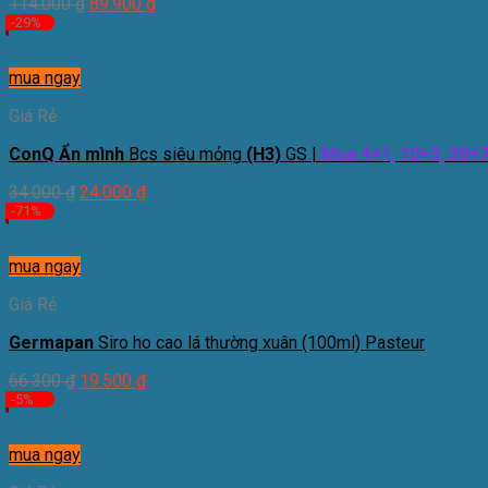
114.000
₫
89.900
₫
-29%
mua ngay
Giá Rẻ
ConQ Ẩn mình
Bcs siêu mỏng
(H3)
GS |
Mua 4+1, 10+3, 20+
34.000
₫
24.000
₫
-71%
mua ngay
Giá Rẻ
Germapan
Siro ho cao lá thường xuân (100ml) Pasteur
66.300
₫
19.500
₫
-5%
mua ngay