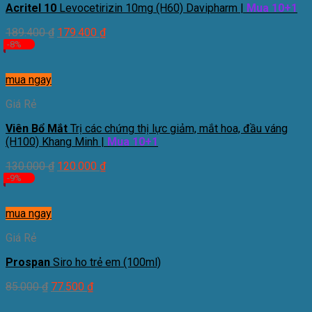
Acritel 10
Levocetirizin 10mg (H60) Davipharm |
Mua 10+1
189.400
₫
179.400
₫
-8%
mua ngay
Giá Rẻ
Viên Bổ Mắt
Trị các chứng thị lực giảm, mắt hoa, đầu váng
(H100) Khang Minh |
Mua 10+1
130.000
₫
120.000
₫
-9%
mua ngay
Giá Rẻ
Prospan
Siro ho trẻ em (100ml)
85.000
₫
77.500
₫