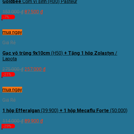
Goldbee
Cốm vi sinh (H30) Pasteur
153.000
₫
87.500
₫
-7%
mua ngay
Giá Rẻ
Gạc vô trùng 9x10cm
(H50)
+ Tặng 1 hộp Zolastyn
/
Lapota
275.000
₫
257.000
₫
-21%
mua ngay
Giá Rẻ
1 hộp Efferalgan
(39.900)
+ 1 hộp Mecaflu Forte
(50.000)
114.000
₫
89.900
₫
-29%