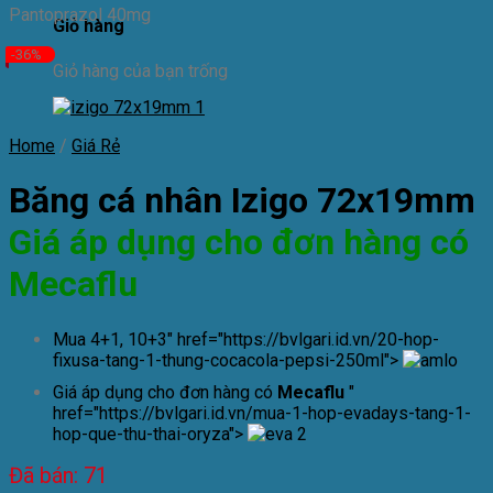
Pantoprazol 40mg
Giỏ hàng
-36%
Giỏ hàng của bạn trống
Home
/
Giá Rẻ
Băng cá nhân Izigo 72x19mm
Giá áp dụng cho đơn hàng có
Mecaflu
Mua 4+1, 10+3" href="https://bvlgari.id.vn/20-hop-
fixusa-tang-1-thung-cocacola-pepsi-250ml">
Giá áp dụng cho đơn hàng có
Mecaflu
"
href="https://bvlgari.id.vn/mua-1-hop-evadays-tang-1-
hop-que-thu-thai-oryza">
Đã bán: 71