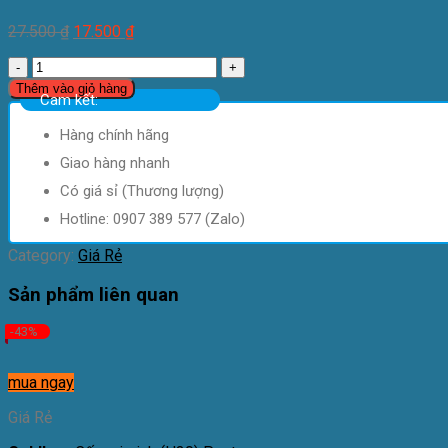
27.500
₫
17.500
₫
Băng
cá
Thêm vào giỏ hàng
Cam kết:
nhân
Izigo
Hàng chính hãng
72x19mm
Giá
Giao hàng nhanh
áp
Có giá sỉ (Thương lượng)
dụng
cho
Hotline: 0907 389 577 (Zalo)
đơn
Category:
hàng
Giá Rẻ
có
Sản phẩm liên quan
Mecaflu
quantity
-43%
mua ngay
Giá Rẻ