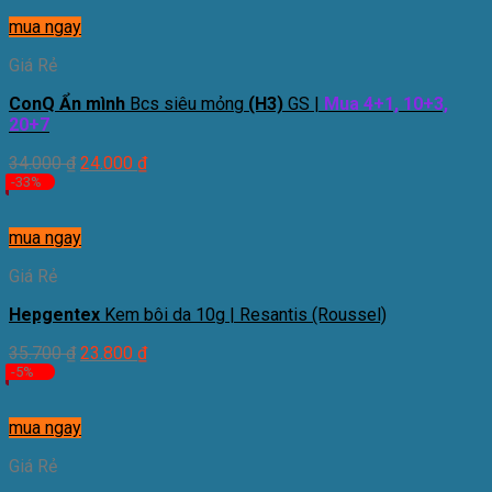
mua ngay
Giá Rẻ
ConQ Ẩn mình
Bcs siêu mỏng
(H3)
GS |
Mua 4+1, 10+3,
20+7
34.000
₫
24.000
₫
-33%
mua ngay
Giá Rẻ
Hepgentex
Kem bôi da 10g | Resantis (Roussel)
35.700
₫
23.800
₫
-5%
mua ngay
Giá Rẻ