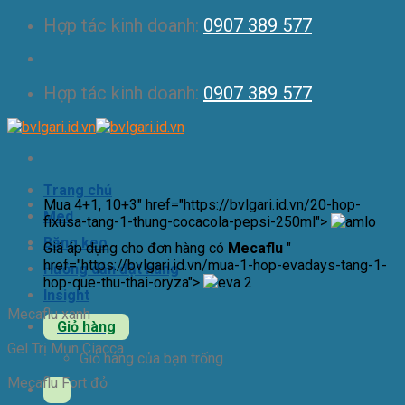
Skip
Hợp tác kinh doanh:
0907 389 577
to
content
Hợp tác kinh doanh:
0907 389 577
Trang chủ
Mua 4+1, 10+3" href="https://bvlgari.id.vn/20-hop-
Med
fixusa-tang-1-thung-cocacola-pepsi-250ml">
Băng keo
Giá áp dụng cho đơn hàng có
Mecaflu
"
href="https://bvlgari.id.vn/mua-1-hop-evadays-tang-1-
Hướng dẫn đặt hàng
hop-que-thu-thai-oryza">
Insight
Mecaflu xanh
Giỏ hàng
Gel Trị Mụn Ciacca
Giỏ hàng của bạn trống
Mecaflu Fort đỏ