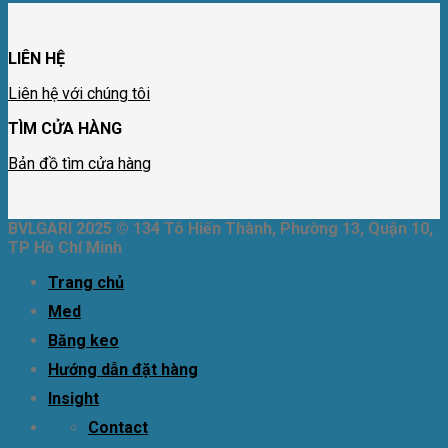
LIÊN HỆ
Liên hệ với chúng tôi
TÌM CỬA HÀNG
Bản đồ tìm cửa hàng
BVLGARI 2025 © 134 Tô Hiến Thành, Phường 13, Quận 10,
TP Hồ Chí Minh
Trang chủ
Med
Băng keo
Hướng dẫn đặt hàng
Insight
Contact