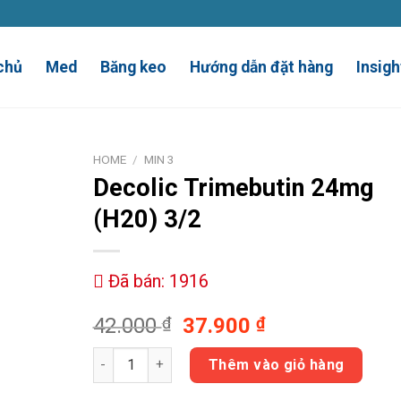
chủ
Med
Băng keo
Hướng dẫn đặt hàng
Insigh
HOME
/
MIN 3
Decolic
Trimebutin 24mg
(H20) 3/2
Đã bán: 1916
42.000
₫
37.900
₫
Decolic Trimebutin 24mg (H20) 3/2 quantity
Thêm vào giỏ hàng