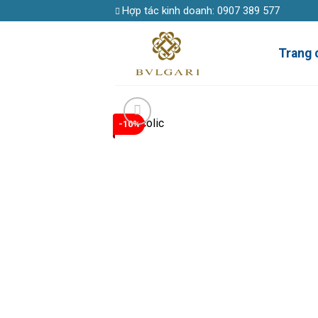
Skip
Hợp tác kinh doanh:
0907 389 577
to
content
Trang 
-10%