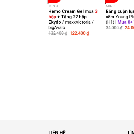
MIN 3
MIN 3
Hemo Cream Gel
mua
3
Băng cuộn lụ
hộp
+ Tặng 22 hộp
x5m
Young Pla
Ekydo
/ maxxVictoria /
(H1) |
Mua 8+
bigAvalo
34.000
₫
24.
132.400
₫
122.400
₫
LIÊN HỆ
TÌ