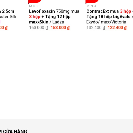
MIN 3
MIN 3
a 2.5cm
Levofloxacin
750mg mua
ContracExt
mua
3 hộp
ster Silk
3 hộp
+ Tặng 12 hộp
Tặng 18 hộp bigAvalo
1
maxxSkin
/ Ladza
Ekydo/ maxxVictoria
000
₫
163.000
₫
153.000
₫
132.400
₫
122.400
₫
M CỬA HÀNG