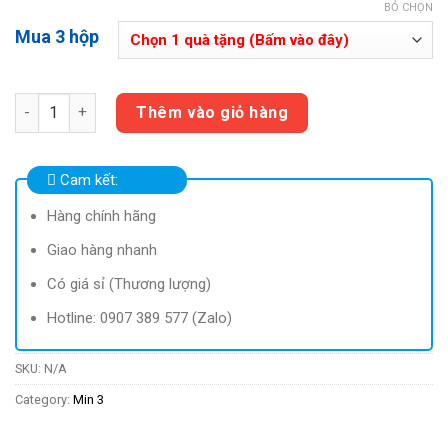
BỎ CHỌN
Mua 3 hộp
Hemo Cream Gel mua 3 hộp + Tặng 22 hộp Ekydo / maxxVictoria
Thêm vào giỏ hàng
Cam kết:
Hàng chính hãng
Giao hàng nhanh
Có giá sỉ (Thương lượng)
Hotline: 0907 389 577 (Zalo)
SKU:
N/A
Category:
Min 3