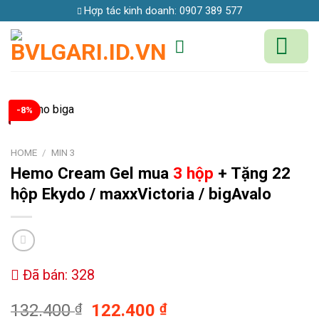
Skip
Hợp tác kinh doanh:
0907 389 577
to
content
-8%
HOME
/
MIN 3
Hemo Cream Gel
mua
3 hộp
+ Tặng 22
hộp Ekydo
/ maxxVictoria / bigAvalo
Đã bán: 328
132.400
₫
122.400
₫