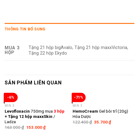
THÔNG TIN BỔ SUNG
Tặng 21 hộp bigAvalo, Tặng 21 hộp maxxVictoria,
MUA 3
HỘP
Tặng 22 hộp Ekydo
SẢN PHẨM LIÊN QUAN
-6%
-71%
MIN 3
MIN 3
Levofloxacin
750mg mua
3 hộp
HemoCream
Gel bôi trĩ (20g)
+ Tặng 12 hộp maxxSkin
/
Hóa Dược
Ladza
122.400
₫
35.700
₫
163.000
₫
153.000
₫