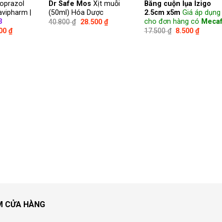
oprazol
Dr Safe Mos
Xịt muỗi
Băng cuộn lụa Izigo
vipharm |
(50ml) Hóa Dược
2.5cm x5m
Giá áp dụng
3
cho đơn hàng có
Mecaf
40.800
₫
28.500
₫
500
₫
17.500
₫
8.500
₫
M CỬA HÀNG