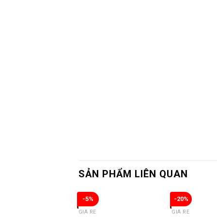
SẢN PHẨM LIÊN QUAN
-5%
-20%
GIÁ RẺ
GIÁ RẺ