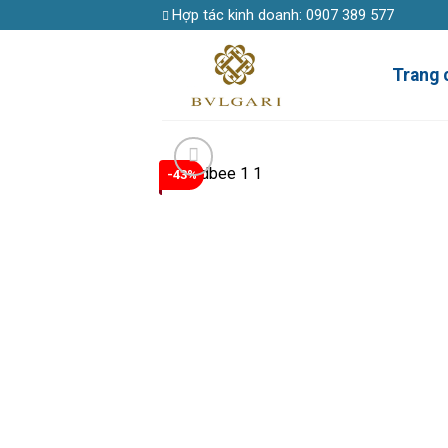
Skip
Hợp tác kinh doanh:
0907 389 577
to
content
Trang 
-43%