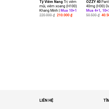
Tỷ Viêm Nang
Trị viêm
OZZY 40
Pant
mũi, viêm xoang (H100)
40mg (H30) Da
Khang Minh |
Mua 10+1
Mua 4+1, 10+
220.000
₫
210.000
₫
50.500
₫
40.
LIÊN HỆ
TÌ