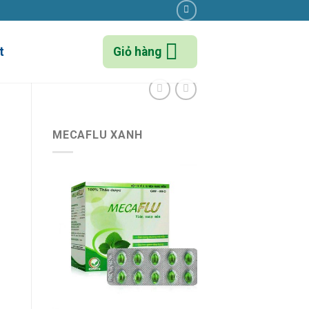
t
Giỏ hàng
MECAFLU XANH
antity