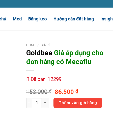
chủ
Med
Băng keo
Hướng dẫn đặt hàng
Insigh
HOME
/
GIÁ RẺ
Goldbee
Giá áp dụng cho
đơn hàng có
Mecaflu
Đã bán: 12299
153.000
₫
86.500
₫
Goldbee Giá áp dụng cho đơn hàng có Mecaflu qu
Thêm vào giỏ hàng