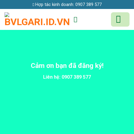
Skip
Hợp tác kinh doanh:
0907 389 577
to
content
Cảm ơn bạn đã đăng ký!
Liên hệ: 0907 389 577