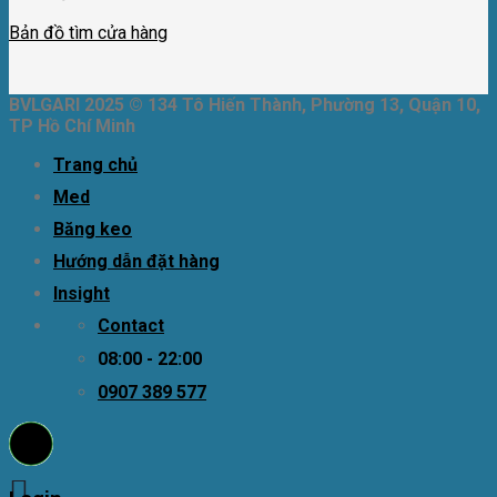
Bản đồ tìm cửa hàng
BVLGARI 2025 © 134 Tô Hiến Thành, Phường 13, Quận 10,
TP Hồ Chí Minh
Trang chủ
Med
Băng keo
Hướng dẫn đặt hàng
Insight
Contact
08:00 - 22:00
0907 389 577