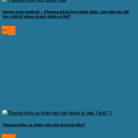
Immersion method – Phương pháp học thẩm thấu: Làm thế nào để
học một kỹ năng nhanh nhất có thể?
28
Th2
Thương hiệu cá nhân nên xây dựng từ đâu?
27