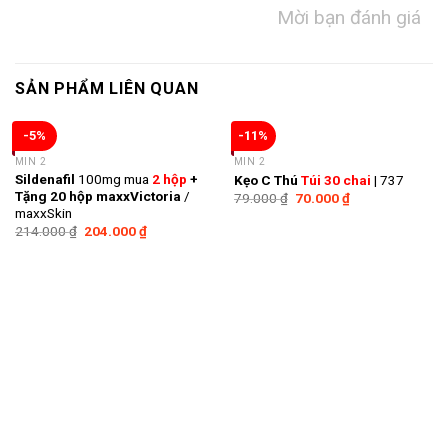
Mời bạn đánh giá
SẢN PHẨM LIÊN QUAN
-5%
-11%
MIN 2
MIN 2
Sildenafil
100mg mua
2 hộp
+
Kẹo C Thú
Túi 30 chai
| 737
Tặng 20 hộp maxxVictoria
/
79.000
₫
70.000
₫
maxxSkin
214.000
₫
204.000
₫