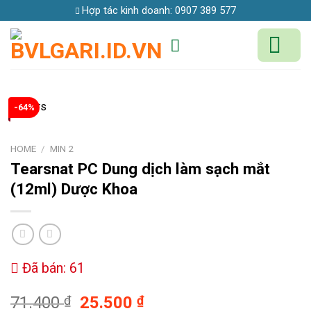
Skip
Hợp tác kinh doanh:
0907 389 577
to
content
-64%
HOME
/
MIN 2
Tearsnat PC
Dung dịch làm sạch mắt
(12ml) Dược Khoa
Đã bán: 61
71.400
₫
25.500
₫