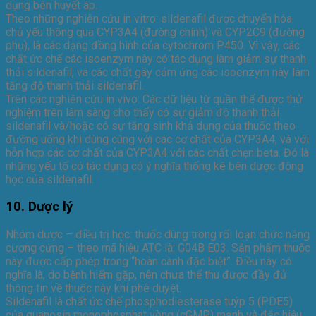
dụng bên huyết áp.
Theo những nghiên cứu in vitro: sildenafil được chuyển hóa
chủ yếu thông qua CYP3A4 (đường chính) và CYP2C9 (đường
phụ), là các dạng đồng hình của cytochrom P450. Vì vậy, các
chất ức chế các isoenzym này có tác dụng làm giảm sự thanh
thải sildenafil, và các chất gây cảm ứng các isoenzym này làm
tăng độ thanh thải sildenafil.
Trên các nghiên cứu in vivo: Các dữ liệu từ quần thể được thử
nghiệm trên lâm sàng cho thấy có sự giảm độ thanh thải
sildenafil và/hoặc có sự tăng sinh khả dụng của thuốc theo
đường uống khi dùng cùng với các cơ chất của CYP3A4, và với
hỗn hợp các cơ chất của CYP3A4 với các chất chẹn beta. Đó là
những yếu tố có tác dụng có ý nghĩa thống kê bên dược động
học của sildenafil.
10. Dược lý
Nhóm dược – điều trị học: thuốc dùng trong rối loạn chức năng
cương cứng – theo mã hiệu ATC là: G04B E03. Sản phẩm thuốc
này được cấp phép trong “hoàn cành đặc biệt”. Điều này có
nghĩa là, do bệnh hiếm gặp, nên chưa thể thu được đầy đủ
thông tin về thuốc này khi phê duyệt.
Sildenafil là chất ức chế phosphodiesterase tuýp 5 (PDE5)
của guanosin monophosphat vòng (cGMP) mạnh và đặc hiệu,