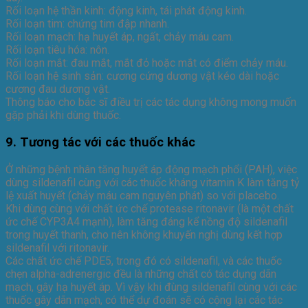
Rối loạn hệ thần kinh: động kinh, tái phát động kinh.
Rối loạn tim: chứng tim đập nhanh.
Rối loạn mạch: hạ huyết áp, ngất, chảy máu cam.
Rối loạn tiêu hóa: nôn.
Rối loạn mắt: đau mắt, mắt đỏ hoặc mắt có điểm chảy máu.
Rối loạn hệ sinh sản: cương cứng dương vật kéo dài hoặc
cương đau dương vật.
Thông báo cho bác sĩ điều trị các tác dụng không mong muốn
gặp phải khi dùng thuốc.
9. Tương tác với các thuốc khác
Ở những bệnh nhân tăng huyết áp động mạch phổi (PAH), việc
dùng sildenafil cùng với các thuốc kháng vitamin K làm tăng tỷ
lệ xuất huyết (chảy máu cam nguyên phát) so với placebo.
Khi dùng cùng với chất ức chế protease ritonavir (là một chất
ức chế CYP3A4 mạnh), làm tăng đáng kể nồng độ sildenafil
trong huyết thanh, cho nên không khuyến nghị dùng kết hợp
sildenafil với ritonavir.
Các chất ức chế PDE5, trong đó có sildenafil, và các thuốc
chẹn alpha-adrenergic đều là những chất có tác dụng dãn
mạch, gây hạ huyết áp. Vì vậy khi đùng sildenafil cùng với các
thuốc gây dãn mạch, có thể dự đoán sẽ có cộng lại các tác