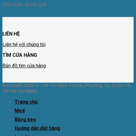
Mời bạn đánh giá
LIÊN HỆ
Liên hệ với chúng tôi
TÌM CỬA HÀNG
Bản đồ tìm cửa hàng
BVLGARI 2025 © 134 Tô Hiến Thành, Phường 13, Quận 10,
TP Hồ Chí Minh
Trang chủ
Med
Băng keo
Hướng dẫn đặt hàng