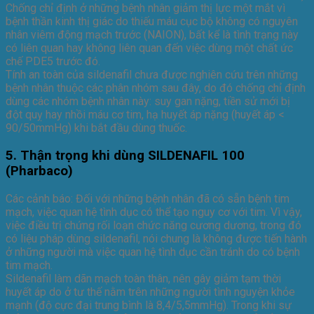
Chống chỉ định ở những bệnh nhân giảm thị lực một mắt vì
bệnh thần kinh thị giác do thiếu máu cục bộ không có nguyên
nhân viêm động mạch trước (NAION), bất kể là tình trạng này
có liên quan hay không liên quan đến việc dùng một chất ức
chế PDE5 trước đó.
Tính an toàn của sildenafil chưa được nghiên cứu trên những
bệnh nhân thuộc các phân nhóm sau đây, do đó chống chỉ định
dùng các nhóm bệnh nhân này: suy gan nặng, tiền sử mới bị
đột quỵ hay nhồi máu cơ tim, hạ huyết áp nặng (huyết áp <
90/50mmHg) khi bắt đầu dùng thuốc.
5. Thận trọng khi dùng SILDENAFIL 100
(Pharbaco)
Các cảnh báo: Đối với những bệnh nhân đã có sẵn bệnh tim
mạch, việc quan hệ tình dục có thể tạo nguy cơ với tim. Vì vậy,
việc điều trị chứng rối loạn chức năng cương dương, trong đó
có liệu pháp dùng sildenafil, nói chung là không được tiến hành
ở những người mà việc quan hệ tình dục cần tránh do có bệnh
tim mạch.
Sildenafil làm dãn mạch toàn thân, nên gây giảm tạm thời
huyết áp do ở tư thế nằm trên những người tình nguyện khỏe
mạnh (độ cực đại trung bình là 8,4/5,5mmHg). Trong khi sự