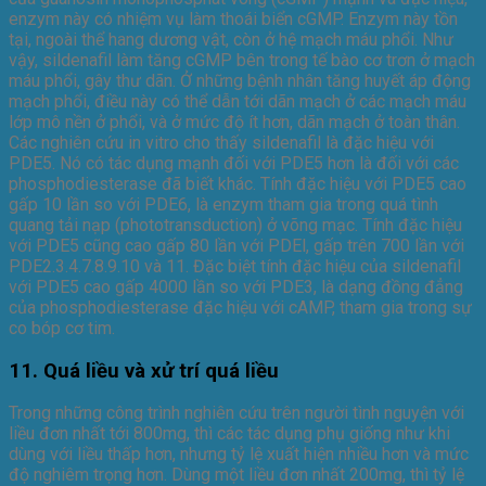
enzym này có nhiệm vụ làm thoái biển cGMP. Enzym này tồn
tại, ngoài thể hang dương vật, còn ở hệ mạch máu phổi. Như
vậy, sildenafil làm tăng cGMP bên trong tế bào cơ trơn ở mạch
máu phổi, gây thư dãn. Ở những bệnh nhân tăng huyết áp động
mạch phổi, điều này có thể dẫn tới dãn mạch ở các mạch máu
lớp mô nền ở phổi, và ở mức độ ít hơn, dãn mạch ở toàn thân.
Các nghiên cứu in vitro cho thấy sildenafil là đặc hiệu với
PDE5. Nó có tác dụng mạnh đối với PDE5 hơn là đối với các
phosphodiesterase đã biết khác. Tính đặc hiệu với PDE5 cao
gấp 10 lần so với PDE6, là enzym tham gia trong quá tình
quang tải nạp (phototransduction) ở võng mạc. Tính đặc hiệu
với PDE5 cũng cao gấp 80 lần với PDEl, gấp trên 700 lần với
PDE2.3.4.7.8.9.10 và 11. Đặc biệt tính đặc hiệu của sildenafil
với PDE5 cao gấp 4000 lần so với PDE3, là dạng đồng đẳng
của phosphodiesterase đặc hiệu với cAMP, tham gia trong sự
co bóp cơ tim.
11. Quá liều và xử trí quá liều
Trong những công trình nghiên cứu trên người tình nguyện với
liều đơn nhất tới 800mg, thì các tác dụng phụ giống như khi
dùng với liều thấp hơn, nhưng tỷ lệ xuất hiện nhiều hơn và mức
độ nghiêm trọng hơn. Dùng một liều đơn nhất 200mg, thì tỷ lệ