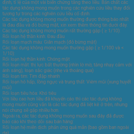
định, tỉ lệ của một vài biến chứng tăng theo liều. Bản chất các
tác dụng không mong muốn trong các nghiên cứu liều thay đổi
tương tự trong các nghiên cứu liều cố định.
Các tác dụng không mong muốn thường được thông báo nhất
là đau đầu và đỏ bừng mặt, xin xem thêm thông tin dưới đây.
Các tác dụng không mong muốn rất thường gặp ( ≥ 1/10):
Rối loạn hệ thần kinh: Đau đầu
Rối loạn mạch máu: Giãn mạch (đỏ bừng mặt)
Các tác dụng không mong muốn thường gặp ( ≥ 1/100 và <
1/10):
Rối loạn hệ thần kinh: Chóng mặt
Rối loạn mắt: thị lực bất thường (nhìn lờ mờ, tăng nhạy cảm với
ánh sáng); loạn sắc giác (nhẹ và thoáng qua)
Rối loạn tim: Tim đập nhanh
Rối loạn hô hấp, lồng ngực và trung thất: Viêm mũi (xung huyết
mũi)
Rối loạn tiêu hóa: Khó tiêu
Với liều cao hơn liều đã khuyến cáo thì các tác dụng không
mong muốn cũng vẫn là các tác dụng đã liệt kê ở trên, nhưng
nói chung sẽ gặp nhiều hơn.
Ngoài ra, các tác dụng không mong muốn sau đây đã được
báo cáo khi theo dõi sau bán hàng:
Rối loạn hệ miễn dịch: phản ứng quá mẫn (bao gồm ban ngoài
da).