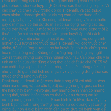
Phải thận trọng nếu có dùng đồng thời những chất ức chế
phosphodiesterase tuýp 5 (PDE5) với các thuốc chẹn alpha. Vì
các chất ức chế PDE5, trong đó có sildenafil, và các thuốc
chẹn alpha-adrenergic đều là những chất có tác dụng dãn
mạch, gây hạ huyết áp. Khi dùng sildenafil cùng với các thuốc
gây dãn mạch, có thể dự đoán sẽ có sự cộng hưởng các tác
dụng trên huyết áp. Ở một số bệnh nhân, việc dùng đồng thời 2
thuốc thuộc hai họ này có thể làm giảm huyết áp một cách
đáng kể, gây triệu chứng hạ huyết áp. Trong những công trình
nghiên cứu tương tác thuốc giữa sildenafil với các thuốc chẹn
alpha, đã có những trường hợp hạ huyết áp có triệu chứng như
hoa mắt, chóng mặt. Không có trường hợp choáng hay ngất
xảy ra trong những công trình nghiên cứu này. Cần phải chú ý là
tính an toàn của việc dùng đồng thời các chất ức chế PDE5 với
các chất chẹn alpha chịu ảnh hưởng của nhiều thông số khác,
như vấn đề giảm thể tích nội mạch, và việc dùng đồng thời các
thuốc chống tăng huyết áp.
Phải dùng sildenafil một cách thận trọng đối với những bệnh
nhân mà dương vật có cấu tạo dị dạng (như gẫy góc, xơ hóa
thể hang hay bệnh Peyronie), hay những bệnh nhân có những
trạng thái, những hoàn cảnh có thể gây đau dương vật khi
cương cứng (như thiếu máu tế bào hình lưỡi liềm, đa u tủy hay
bệnh bạch cầu). Trong trường hợp có sự cố dương vật cương
cứng lâu hơn 4 giờ, bệnh nhân cần được đưa tới bệnh viện để