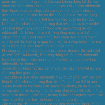
giảm này bình thường chỉ có hậu quả không đáng kể đối với
phần lớn bệnh nhân, nhưng dù sao trước khi kê đơn sildenafil,
thầy thuốc phải cân nhắc cẩn thận với những bệnh nhân có
bệnh về tim mạch xem họ có thể không chịu được tác dụng
dãn mạch này, nhất là lại kết hợp với việc quan hệ tình dục.
Những bệnh nhân có những trạng thái bệnh lý sau đây có thể
đặc biệt nhạy cảm với các thuốc dãn mạch, trong đó có
sildenafil: các bệnh nhân mà đường tống máu ra từ thất trái bị
nghẽn (như hẹp động mạch chủ, hẹp phần dưới động mạch
chủ do phì đại không rõ nguyên nhân) và những bệnh nhân mà
hệ tự động điều hòa huyết áp bị hư hại nặng.
Khi dùng cùng với chất ức chế protease ritonavir (là một chất
ức chế CYP3A4 mạnh), làm tăng đáng kể nồng độ sildenafil
trong huyết thanh, cho nên không khuyến nghị dùng kết hợp
sildenafil với ritonavir.
Sildenafil có tính chất gây dãn mạch, nên gây hạ huyết áp nhẹ
và trong thời gian ngắn.
Trước khi kê đơn dùng sildenafil, thầy thuốc phải xem xét cẩn
thận là bệnh nhân với trạng thái bệnh đang có, có thể bị ảnh
hưởng mạnh do tác dụng dãn mạch này không, thí dụ như với
những bệnh nhân hạ huyết áp khi nằm (huyết áp 90/50), những
bệnh nhân thiếu hụt thể dịch, những bệnh nhân nghẽn mạch đưa
máu ra từ thất trái, hay rối loạn chức năng tự động.
Các chất gây dãn mạch phổi có thể làm nặng lên đáng kể tình