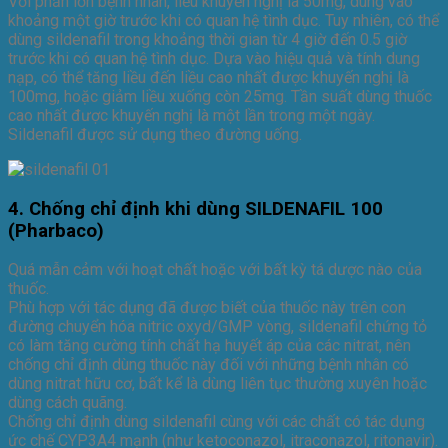
Với phần lớn bệnh nhân, liều khuyến nghị là 50mg, dùng vào
khoảng một giờ trước khi có quan hệ tình dục. Tuy nhiên, có thể
dùng sildenafil trong khoảng thời gian từ 4 giờ đến 0.5 giờ
trước khi có quan hệ tình dục. Dựa vào hiệu quả và tính dung
nạp, có thể tăng liều đến liều cao nhất được khuyến nghị là
100mg, hoặc giảm liều xuống còn 25mg. Tần suất dùng thuốc
cao nhất được khuyến nghị là một lần trong một ngày.
Sildenafil được sử dụng theo đường uống.
4. Chống chỉ định khi dùng SILDENAFIL 100
(Pharbaco)
Quá mẫn cảm với hoạt chất hoặc với bất kỳ tá dược nào của
thuốc.
Phù hợp với tác dụng đã được biết của thuốc này trên con
đường chuyển hóa nitric oxyd/GMP vòng, sildenafil chứng tỏ
có làm tăng cường tính chất hạ huyết áp của các nitrat, nên
chống chỉ định dùng thuốc này đối với những bệnh nhân có
dùng nitrat hữu cơ, bất kể là dùng liên tục thường xuyên hoặc
dùng cách quãng.
Chống chỉ định dùng sildenafil cùng với các chất có tác dụng
ức chế CYP3A4 mạnh (như ketoconazol, itraconazol, ritonavir).