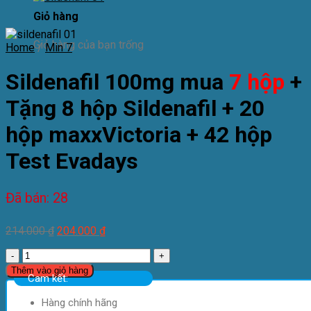
Giỏ hàng
Giỏ hàng của bạn trống
Home
/
Min 7
Sildenafil
100mg mua
7 hộp
+
Tặng 8 hộp Sildenafil + 20
hộp maxxVictoria + 42 hộp
Test Evadays
Đã bán: 28
214.000
₫
204.000
₫
Sildenafil
100mg
Thêm vào giỏ hàng
Cam kết:
mua
7
Hàng chính hãng
hộp