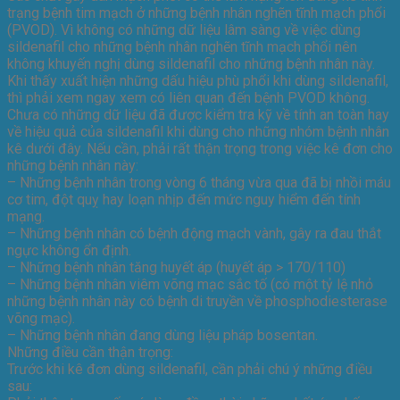
trạng bệnh tim mạch ở những bệnh nhân nghẽn tĩnh mạch phổi
(PVOD). Vì không có những dữ liệu lâm sàng về việc dùng
sildenafil cho những bệnh nhân nghẽn tĩnh mạch phổi nên
không khuyến nghị dùng sildenafil cho những bệnh nhân này.
Khi thấy xuất hiện những dấu hiệu phù phổi khi dùng sildenafil,
thì phải xem ngay xem có liên quan đến bệnh PVOD không.
Chưa có những dữ liệu đã được kiểm tra kỹ về tính an toàn hay
về hiệu quả của sildenafil khi dùng cho những nhóm bệnh nhân
kê dưới đây. Nếu cần, phải rất thận trọng trong việc kê đơn cho
những bệnh nhân này:
– Những bệnh nhân trong vòng 6 tháng vừa qua đã bị nhồi máu
cơ tim, đột quỵ hay loạn nhịp đến mức nguy hiểm đến tính
mạng.
– Những bệnh nhân có bệnh động mạch vành, gây ra đau thắt
ngực không ổn định.
– Những bệnh nhân tăng huyết áp (huyết áp > 170/110)
– Những bệnh nhân viêm võng mạc sắc tố (có một tỷ lệ nhỏ
những bệnh nhân này có bệnh di truyền về phosphodiesterase
võng mạc).
– Những bệnh nhân đang dùng liệu pháp bosentan.
Những điều cần thận trọng:
Trước khi kê đơn dùng sildenafil, cần phải chú ý những điều
sau: