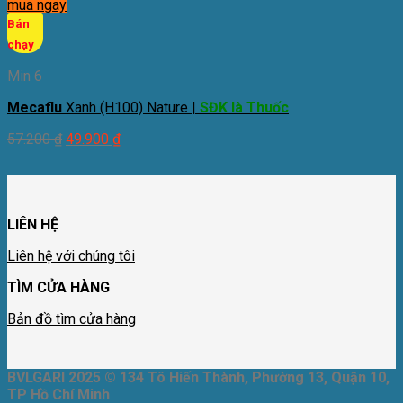
mua ngay
Bán
chạy
Min 6
Mecaflu
Xanh (H100) Nature |
SĐK là Thuốc
57.200
₫
49.900
₫
LIÊN HỆ
Liên hệ với chúng tôi
TÌM CỬA HÀNG
Bản đồ tìm cửa hàng
BVLGARI 2025 © 134 Tô Hiến Thành, Phường 13, Quận 10,
TP Hồ Chí Minh