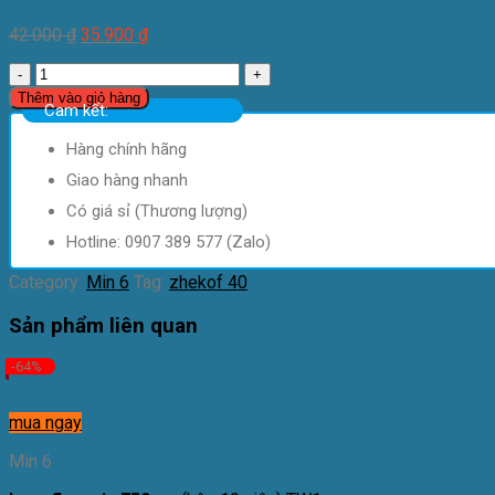
42.000
₫
35.900
₫
Zhekof
40
Thêm vào giỏ hàng
Cam kết:
Telmisartan
40mg
Hàng chính hãng
(H30)
Davipharm
Giao hàng nhanh
quantity
Có giá sỉ (Thương lượng)
Hotline: 0907 389 577 (Zalo)
Category:
Min 6
Tag:
zhekof 40
Sản phẩm liên quan
-64%
mua ngay
Min 6