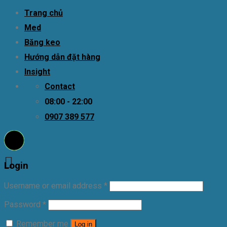
Trang chủ
Med
Băng keo
Hướng dẫn đặt hàng
Insight
Contact
08:00 - 22:00
0907 389 577
Login
Username or email address
*
Password
*
Remember me
Log in