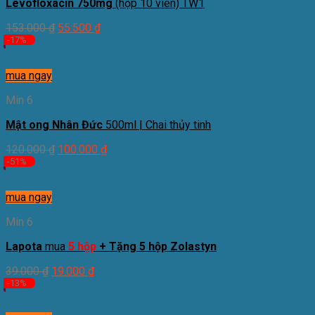
Levofloxacin 750mg
(hộp 10 viên) TW1
153.000
₫
55.500
₫
-17%
mua ngay
Min 6
Mật ong Nhân Đức
500ml | Chai thủy tinh
120.000
₫
100.000
₫
-51%
mua ngay
Min 6
Lapota
mua
5 hộp
+ Tặng 5 hộp Zolastyn
39.000
₫
19.000
₫
-13%