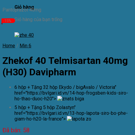
Giỏ hàng
Pantoprazol 40mg
Giỏ hàng của bạn trống
-15%
Home
/
Min 6
Zhekof 40
Telmisartan 40mg
(H30) Davipharm
6 hộp + Tặng 32 hộp Ekydo / bigAvalo / Victoria"
href="https://bvlgari.id.vn/14-hop-frogsben-kids-siro-
ho-thao-duoc-h20">
5 hộp + Tặng 5 hộp Zolastyn"
href="https://bvlgari.id.vn/13-hop-lapota-siro-bo-phe-
giam-ho-h20-la-france">
Đã bán: 58