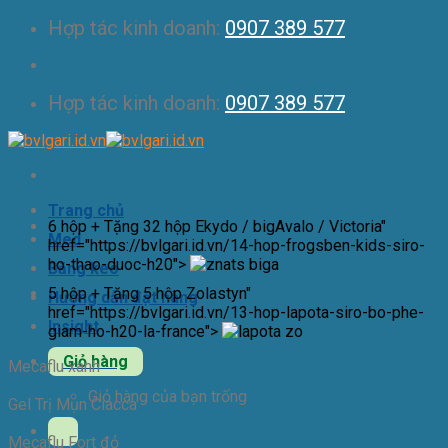
Skip
Hợp tác kinh doanh:
0907 389 577
to
content
Hợp tác kinh doanh:
0907 389 577
Trang chủ
6 hộp + Tặng 32 hộp Ekydo / bigAvalo / Victoria"
Med
href="https://bvlgari.id.vn/14-hop-frogsben-kids-siro-
ho-thao-duoc-h20">
Băng keo
5 hộp + Tặng 5 hộp Zolastyn"
Hướng dẫn đặt hàng
href="https://bvlgari.id.vn/13-hop-lapota-siro-bo-phe-
Insight
giam-ho-h20-la-france">
Giỏ hàng
Mecaflu xanh
Giỏ hàng của bạn trống
Gel Trị Mụn Ciacca
Mecaflu Fort đỏ