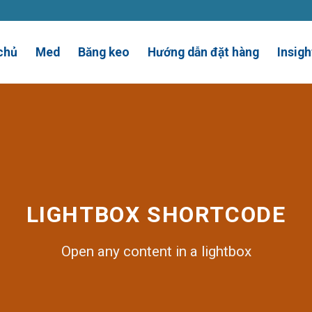
chủ
Med
Băng keo
Hướng dẫn đặt hàng
Insigh
LIGHTBOX SHORTCODE
Open any content in a lightbox