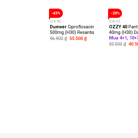
-43%
-20%
GIÁ RẺ
GIÁ RẺ
Dumver
Ciprofloxacin
OZZY 40
Pant
500mg (H30) Resantis
40mg (H30) Da
Mua 4+1, 10+
96.900
₫
55.500
₫
50.500
₫
40.