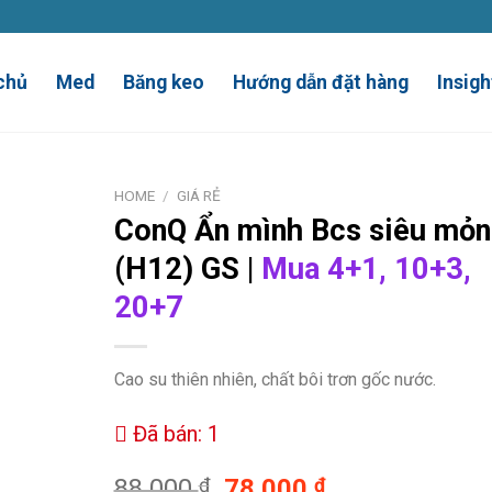
chủ
Med
Băng keo
Hướng dẫn đặt hàng
Insigh
HOME
/
GIÁ RẺ
ConQ Ẩn mình
Bcs siêu mỏn
(H12)
GS |
Mua 4+1, 10+3,
20+7
Cao su thiên nhiên, chất bôi trơn gốc nước.
Đã bán: 1
88.000
₫
78.000
₫