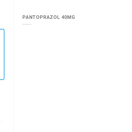
10+3, 20+7 quantity
PANTOPRAZOL 40MG