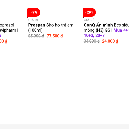
-9%
-29%
GIÁ RẺ
GIÁ RẺ
oprazol
Prospan
Siro ho trẻ em
ConQ Ẩn mình
Bcs siê
vipharm |
(100ml)
mỏng
(H3)
GS |
Mua 4+1
3
10+3, 20+7
85.000
₫
77.500
₫
500
₫
34.000
₫
24.000
₫