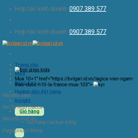
Skip
Hợp tác kinh doanh:
0907 389 577
to
content
Hợp tác kinh doanh:
0907 389 577
Trang chủ
Med
Mua 10+1" href="https://bvlgari.id.vn/lagica-vien-ngam-
Băng keo
thao-duoc-h10-la-france-mua-103">
Hướng dẫn đặt hàng
Mecaflu xanh
Insight
Gel Trị Mụn Ciacca
Giỏ hàng
Mecaflu Fort đỏ
Giỏ hàng của bạn trống
Pantoprazol 40mg