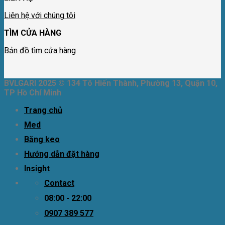
Liên hệ với chúng tôi
TÌM CỬA HÀNG
Bản đồ tìm cửa hàng
BVLGARI 2025 © 134 Tô Hiến Thành, Phường 13, Quận 10,
TP Hồ Chí Minh
Trang chủ
Med
Băng keo
Hướng dẫn đặt hàng
Insight
Contact
08:00 - 22:00
0907 389 577