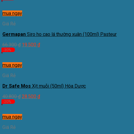
mua ngay
Giá Rẻ
Germapan
Siro ho cao lá thường xuân (100ml) Pasteur
66.300
₫
19.500
₫
-30%
mua ngay
Giá Rẻ
Dr Safe Mos
Xịt muỗi (50ml) Hóa Dược
40.800
₫
28.500
₫
-20%
mua ngay
Giá Rẻ