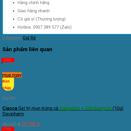
Hàng chính hãng
100mg
(H21)
Giao hàng nhanh
Stella
Có giá sỉ (Thương lượng)
|
Mua
Hotline: 0907 389 577 (Zalo)
10+3
Category:
quantity
Giá Rẻ
Sản phẩm liên quan
-21%
mua ngay
Bán
chạy
Giá Rẻ
Ciacca
Gel trị mụn trứng cá
Adapalen + Clindamycin
(10g)
Davipharm
45.000
₫
35.700
₫
-71%