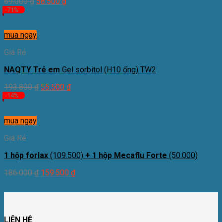
69.000
₫
58.500
₫
-71%
mua ngay
Giá Rẻ
NAQTY Trẻ em
Gel sorbitol (H10 ống) TW2
193.800
₫
55.500
₫
-14%
mua ngay
Giá Rẻ
1 hộp forlax
(109.500)
+ 1 hộp Mecaflu Forte
(50.000)
186.000
₫
159.500
₫
LIÊN HỆ