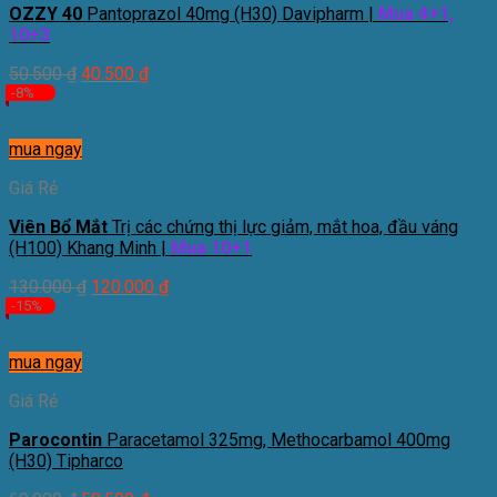
OZZY 40
Pantoprazol 40mg (H30) Davipharm |
Mua 4+1,
10+3
50.500
₫
40.500
₫
-8%
mua ngay
Giá Rẻ
Viên Bổ Mắt
Trị các chứng thị lực giảm, mắt hoa, đầu váng
(H100) Khang Minh |
Mua 10+1
130.000
₫
120.000
₫
-15%
mua ngay
Giá Rẻ
Parocontin
Paracetamol 325mg, Methocarbamol 400mg
(H30) Tipharco