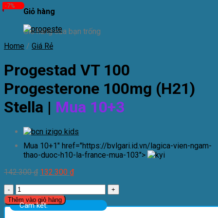
-7%
Giỏ hàng
Giỏ hàng của bạn trống
Home
/
Giá Rẻ
Progestad VT 100
Progesterone 100mg (H21)
Stella |
Mua 10+3
Mua 10+1" href="https://bvlgari.id.vn/lagica-vien-ngam-
thao-duoc-h10-la-france-mua-103">
142.300
₫
132.300
₫
Progestad
VT
Thêm vào giỏ hàng
Cam kết:
100
Progesterone