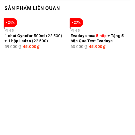
SẢN PHẨM LIÊN QUAN
-24%
-27%
MIN 5
MIN 5
1 chai Gynofar
500ml (22.500)
Evadays
mua
5 hộp
+ Tặng 5
+ 1 hộp Ladza
(22.500)
hộp Que Test Evadays
59.000
₫
45.000
₫
63.000
₫
45.900
₫