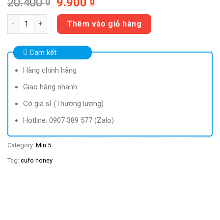
20.400
₫
9.900
₫
Victoria quantity
Thêm vào giỏ hàng
Cam kết:
Hàng chính hãng
Giao hàng nhanh
Có giá sỉ (Thương lượng)
Hotline: 0907 389 577 (Zalo)
Category:
Min 5
Tag:
cufo honey