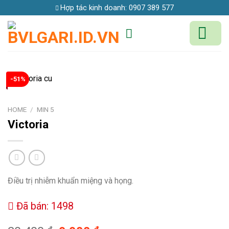
Skip
Hợp tác kinh doanh:
0907 389 577
to
content
-51%
HOME
/
MIN 5
Victoria
Điều trị nhiễm khuẩn miệng và họng.
Đã bán: 1498