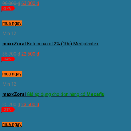
96.000
₫
63.000
₫
-37%
mua ngay
Min 12
maxxZoral
Ketoconazol 2% (10g) Mediplantex
35.700
₫
22.500
₫
-34%
mua ngay
Min 12
maxxZoral
Giá áp dụng cho đơn hàng có
Mecaflu
35.700
₫
23.500
₫
-21%
mua ngay