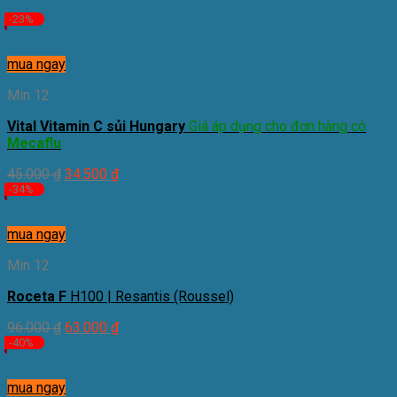
-23%
mua ngay
Min 12
Vital Vitamin C sủi Hungary
Giá áp dụng cho đơn hàng có
Mecaflu
45.000
₫
34.500
₫
-34%
mua ngay
Min 12
Roceta F
H100 | Resantis (Roussel)
96.000
₫
63.000
₫
-40%
mua ngay