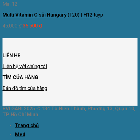
Min 12
Multi Vitamin C sủi Hungary
(T20) | H12 tuýp
45.000
₫
35.500
₫
LIÊN HỆ
Liên hệ với chúng tôi
TÌM CỬA HÀNG
Bản đồ tìm cửa hàng
BVLGARI 2025 © 134 Tô Hiến Thành, Phường 13, Quận 10,
TP Hồ Chí Minh
Trang chủ
Med