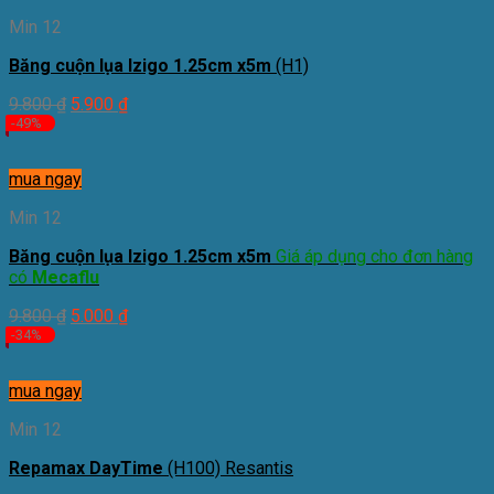
Min 12
Băng cuộn lụa Izigo 1.25cm x5m
(H1)
9.800
₫
5.900
₫
-49%
mua ngay
Min 12
Băng cuộn lụa Izigo 1.25cm x5m
Giá áp dụng cho đơn hàng
có
Mecaflu
9.800
₫
5.000
₫
-34%
mua ngay
Min 12
Repamax DayTime
(H100) Resantis