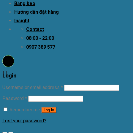
Băng keo
Hướng dẫn đặt hàng
Insight
Contact
08:00 - 22:00
0907 389 577
Login
Username or email address
*
Password
*
Remember me
Log in
Lost your password?