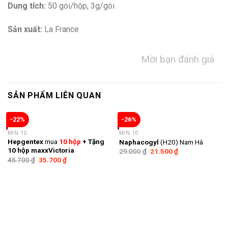
Dung tích
:
50 gói/hộp, 3g/gói
Sản xuất:
La France
Mời bạn đánh giá
SẢN PHẨM LIÊN QUAN
-22%
-26%
MIN 10
MIN 10
Hepgentex
mua
10 hộp
+ Tặng
Naphacogyl
(H20) Nam Hà
10 hộp maxxVictoria
29.000
₫
21.500
₫
45.700
₫
35.700
₫