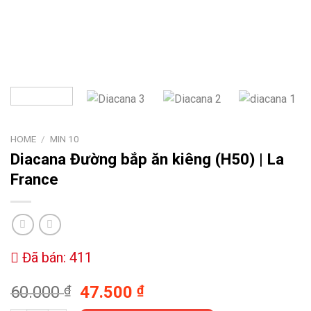
HOME
/
MIN 10
Diacana
Đường bắp ăn kiêng (H50) | La
France
Đã bán: 411
60.000
₫
47.500
₫